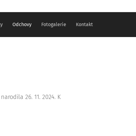
ky
Odchovy
Fotogalerie
Kontakt
arodila 26. 11. 2024. K