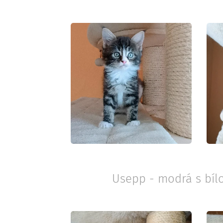
Usepp - modrá s bíl