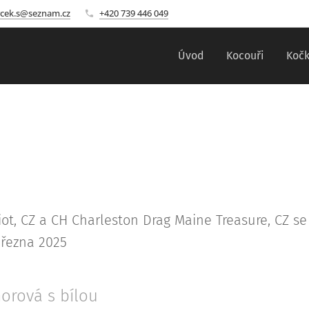
rcek.s@seznam.cz
+420 739 446 049
Úvod
Kocouři
Koč
t, CZ a CH Charleston Drag Maine Treasure, CZ se n
řezna 2025
orová s bílou