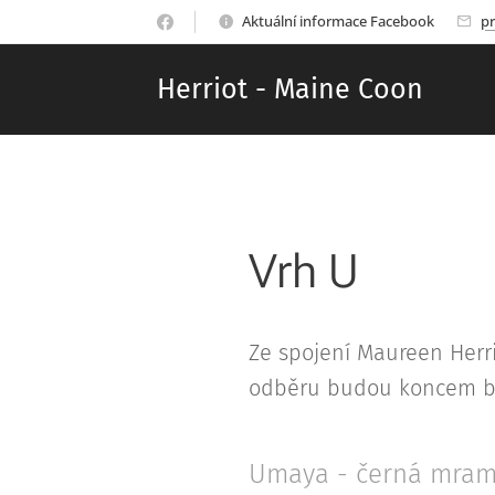
Aktuální informace Facebook
p
Herriot - Maine Coon
Vrh U
Ze spojení Maureen Herrio
odběru budou koncem b
Umaya - černá mram